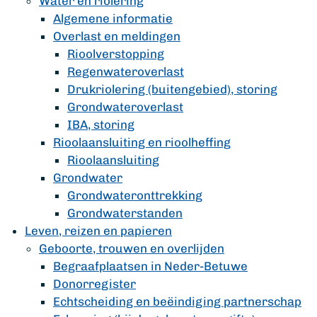
Water en riolering
Algemene informatie
Overlast en meldingen
Rioolverstopping
Regenwateroverlast
Drukriolering (buitengebied), storing
Grondwateroverlast
IBA, storing
Rioolaansluiting en rioolheffing
Rioolaansluiting
Grondwater
Grondwateronttrekking
Grondwaterstanden
Leven, reizen en papieren
Geboorte, trouwen en overlijden
Begraafplaatsen in Neder-Betuwe
Donorregister
Echtscheiding en beëindiging partnerschap