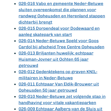
026-016 Vabo en gemeente Neder-Betuwe
sluiten overeenkomst die plannen voor
randweg Opheusden en Herenland stappen
dichterbij brengt
026-015 Dorpendeal voor Dodewaard en
aanleg skatepark van start
026-014 Neder-Betuwe Speld voor Goos
Cardol bij afscheid Tree Centre Opheusden
026-013 Briljanten huwelijk: echtpaar
Huisman-Jovner uit Ochten 65 jaar
getrouwd
026-012 Gedenktekens op graven KNIL-
militairen in Neder-Betuwe
026-011 Echtpaar Van Eldik-Brouwer uit
Opheusden 50 jaar getrouwd
026-010 Neder-Betuwe zet volgende stap in
handhaving voor vitale vakantieparken
026-009 Echtpaar Aalbers-van de Sluis uit