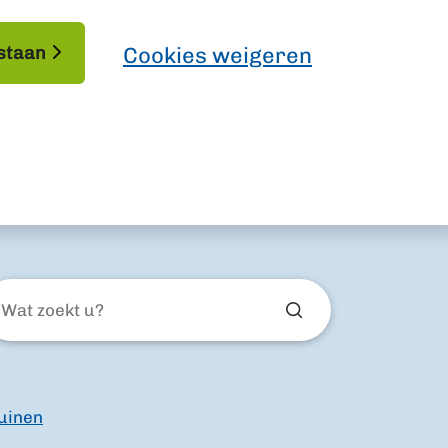
staan
Cookies weigeren
at
ekt
ruinen