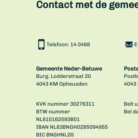
Contact met de geme
Telefoon:
14 0488
E
Gemeente Neder-Betuwe
Post
Burg. Lodderstraat 20
Postb
4043 KM Opheusden
4043
KVK nummer 30276311
Belt 
BTW nummer
Bel d
NL810162593B01
IBAN NL83BNGH0285094955
BIC BNGHNL2G