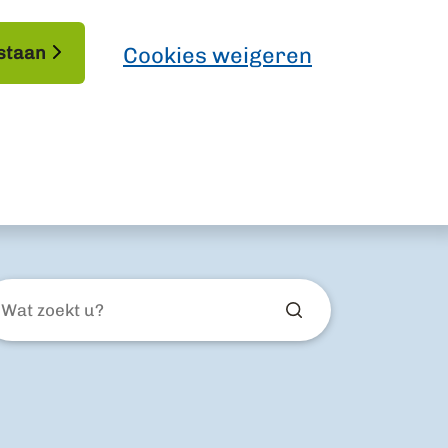
staan
Cookies weigeren
at
ekt