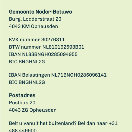
Gemeente Neder-Betuwe
Burg. Lodderstraat 20
4043 KM Opheusden
KVK nummer 30276311
BTW nummer NL810162593B01
IBAN NL83BNGH0285094955
BIC BNGHNL2G
IBAN Belastingen NL71BNGH0285096141
BIC BNGHNL2G
Postadres
Postbus 20
4043 ZG Opheusden
Belt u vanuit het buitenland? Bel dan naar +31
488 449900.