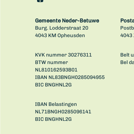
Gemeente Neder-Betuwe
Post
Burg. Lodderstraat 20
Postb
4043 KM Opheusden
4043
KVK nummer 30276311
Belt 
BTW nummer
Bel d
NL810162593B01
IBAN NL83BNGH0285094955
BIC BNGHNL2G
IBAN Belastingen
NL71BNGH0285096141
BIC BNGHNL2G