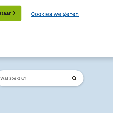
staan
Cookies weigeren
at
ekt