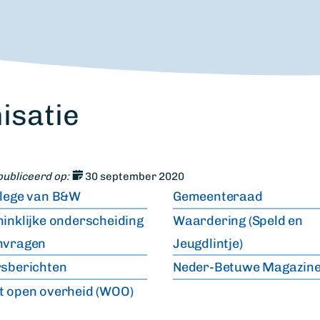
isatie
ubliceerd op:
30 september 2020
llege van B&W
Gemeenteraad
inklijke onderscheiding
Waardering (Speld en
nvragen
Jeugdlintje)
rsberichten
Neder-Betuwe Magazin
 open overheid (WOO)