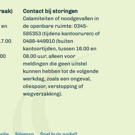
raak)
Contact bij storingen
Calamiteiten of noodgevallen in
 en
de openbare ruimte: 0345-
585353 (tijdens kantooruren) of
17.00
0488-449910 (buiten
kantoortijden, tussen 16.00 en
.00
08.00 uur, alleen voor
meldingen die geen uitstel
kunnen hebben tot de volgende
werkdag, zoals een ongeval,
oliespoor, verstopping of
wegverzakking).
site
Sitemap
Snel hulp nodig?