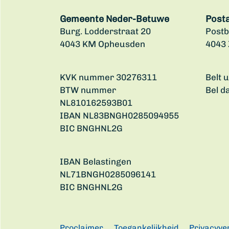
Gemeente Neder-Betuwe
Post
Burg. Lodderstraat 20
Postb
4043 KM Opheusden
4043
KVK nummer 30276311
Belt 
BTW nummer
Bel d
NL810162593B01
IBAN NL83BNGH0285094955
BIC BNGHNL2G
IBAN Belastingen
NL71BNGH0285096141
BIC BNGHNL2G
Proclaimer
Toegankelijkheid
Privacyve