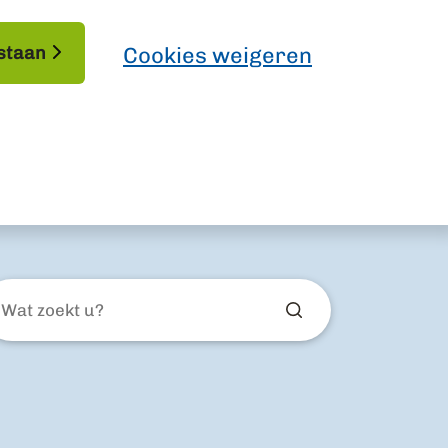
staan
Cookies weigeren
at
ekt