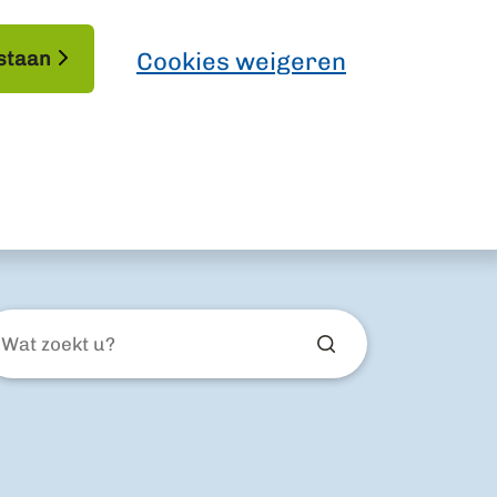
staan
Cookies weigeren
at
ekt