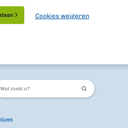
staan
Cookies weigeren
at
ekt
etuwe