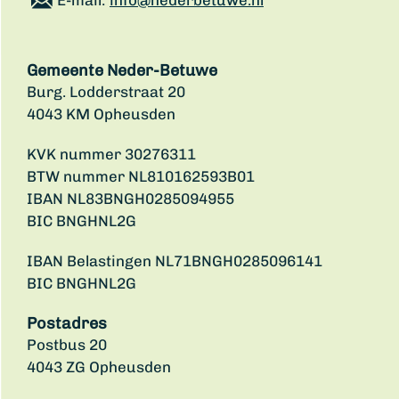
E-mail:
info@nederbetuwe.nl
Gemeente Neder-Betuwe
Burg. Lodderstraat 20
4043 KM Opheusden
KVK nummer 30276311
BTW nummer NL810162593B01
IBAN NL83BNGH0285094955
BIC BNGHNL2G
IBAN Belastingen NL71BNGH0285096141
BIC BNGHNL2G
Postadres
Postbus 20
4043 ZG Opheusden