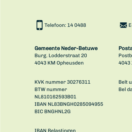
Telefoon:
14 0488
E
Gemeente Neder-Betuwe
Post
Burg. Lodderstraat 20
Postb
4043 KM Opheusden
4043
KVK nummer 30276311
Belt 
BTW nummer
Bel d
NL810162593B01
IBAN NL83BNGH0285094955
BIC BNGHNL2G
IBAN Belastingen