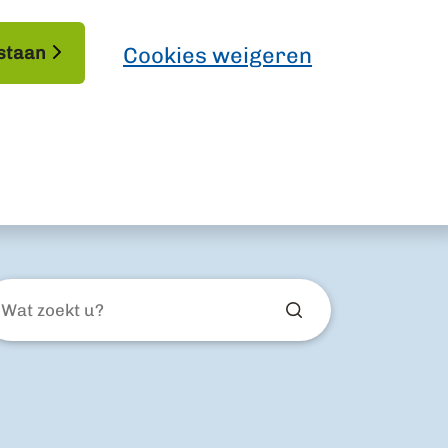
staan
Cookies weigeren
at
ekt