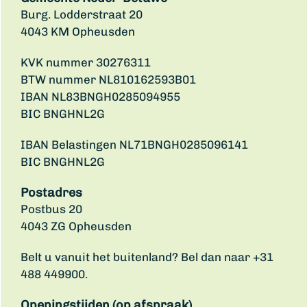
Burg. Lodderstraat 20
4043 KM Opheusden
KVK nummer 30276311
BTW nummer NL810162593B01
IBAN NL83BNGH0285094955
BIC BNGHNL2G
IBAN Belastingen NL71BNGH0285096141
BIC BNGHNL2G
Postadres
Postbus 20
4043 ZG Opheusden
Belt u vanuit het buitenland? Bel dan naar +31
488 449900.
Openingstijden (op afspraak)