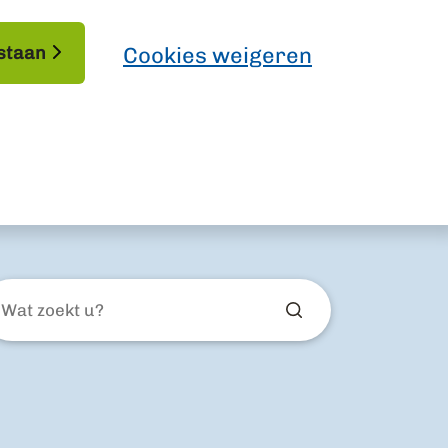
staan
Cookies weigeren
at
ekt