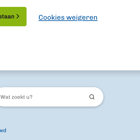
staan
Cookies weigeren
at
ekt
uwd