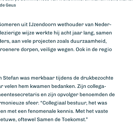
 de Geus
Someren uit IJzendoorn wethouder van Neder-
ezierige wijze werkte hij acht jaar lang, samen
rs, aan vele projecten zoals duurzaamheid,
roenere dorpen, veilige wegen. Ook in de regio
 Stefan was merkbaar tijdens de drukbezochte
ar velen hem kwamen bedanken. Zijn collega-
eentesecretaris en zijn opvolger benoemden de
rmonieuze sfeer. “Collegiaal bestuur, het was
k en met een fenomenale kennis. Met het vaste
Betuwe, oftewel Samen de Toekomst.”