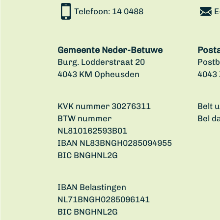
Telefoon:
14 0488
E
Gemeente Neder-Betuwe
Post
Burg. Lodderstraat 20
Postb
4043 KM Opheusden
4043
KVK nummer 30276311
Belt 
BTW nummer
Bel d
NL810162593B01
IBAN NL83BNGH0285094955
BIC BNGHNL2G
IBAN Belastingen
NL71BNGH0285096141
BIC BNGHNL2G