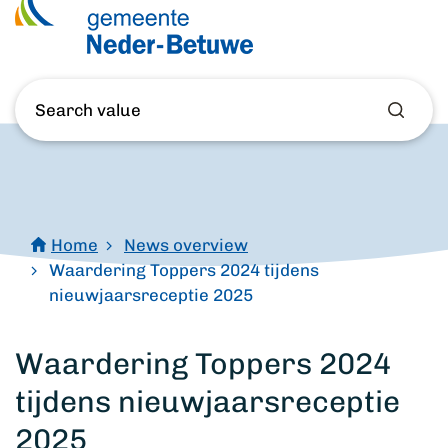
What
are
you
searching
for?
Home
News overview
Waardering Toppers 2024 tijdens
nieuwjaarsreceptie 2025
Waardering Toppers 2024
tijdens nieuwjaarsreceptie
2025