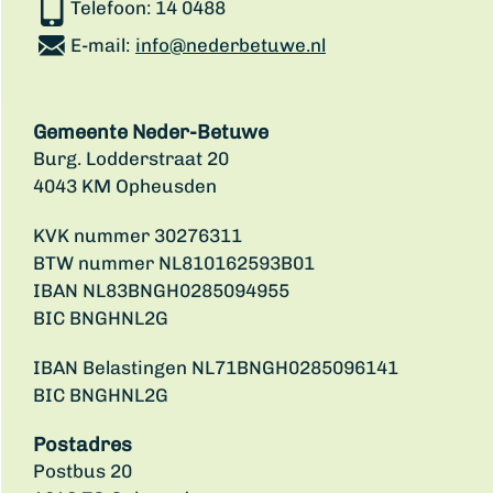
Telefoon:
14 0488
E-mail:
info@nederbetuwe.nl
Gemeente Neder-Betuwe
Burg. Lodderstraat 20
4043 KM Opheusden
KVK nummer 30276311
BTW nummer NL810162593B01
IBAN NL83BNGH0285094955
BIC BNGHNL2G
IBAN Belastingen NL71BNGH0285096141
BIC BNGHNL2G
Postadres
Postbus 20