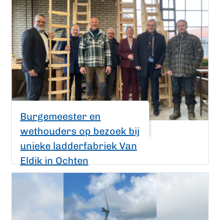
Burgemeester en
wethouders op bezoek bij
unieke ladderfabriek Van
Eldik in Ochten